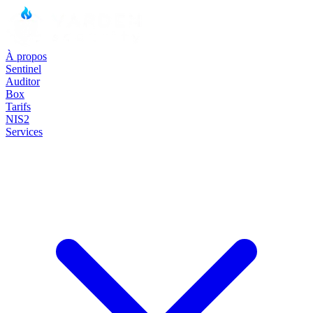
À propos
Sentinel
Auditor
Box
Tarifs
NIS2
Services