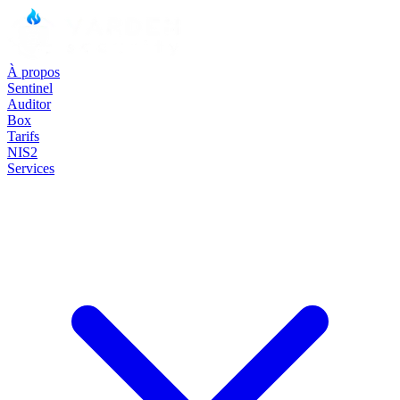
À propos
Sentinel
Auditor
Box
Tarifs
NIS2
Services