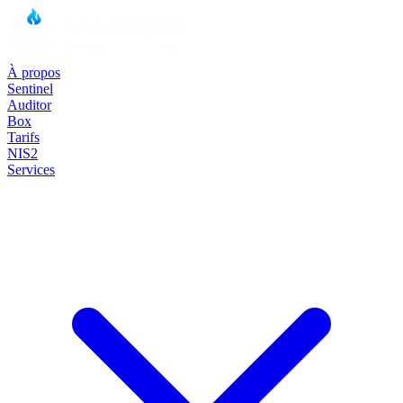
À propos
Sentinel
Auditor
Box
Tarifs
NIS2
Services