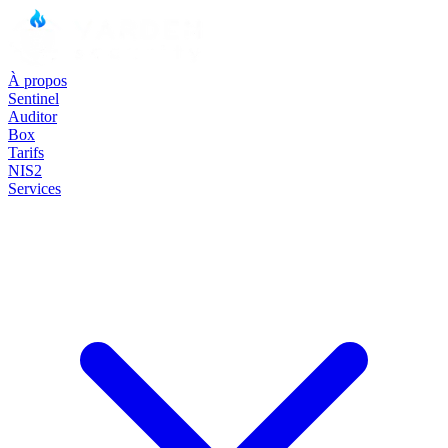
À propos
Sentinel
Auditor
Box
Tarifs
NIS2
Services